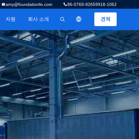
amy@foundationfe.com
86-0769-82659918-1062
자원
회사 소개
견적
描述