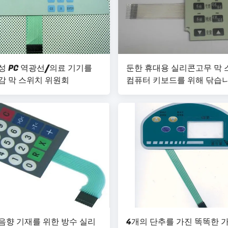
성 PC 역광선/의료 기기를
둔한 휴대용 실리콘고무 막
감 막 스위치 위원회
컴퓨터 키보드를 위해 닦습
음향 기재를 위한 방수 실리
4개의 단추를 가진 똑똑한 