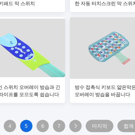
키패드 막 스위치
한 자동 터치스크린 막 스위
회
 스위치 오버레이 방습과 긴
방수 접촉식 키보드 얇은막
라이프를 모으도록 쉽습니다
오버레이 방습을 바꿉니다
4
5
6
7
마지막
합계