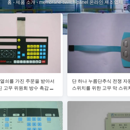
홈
-
제품 소개
-
membrane switch panel 온라인 제조업체
 열쇠를 가진 주문을 받아서
단 하나 누름단추식 전쟁 자동
 고무 위원회 방수 촉감 막
스위치를 위한 고무 막 스위