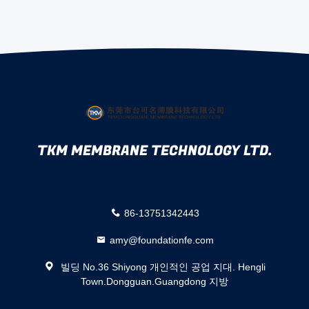
TKM MEMBRANE TECHNOLOGY LTD.
86-13751342443
amy@foundationfe.com
빌딩 No.36 Shiyong 개인적인 공업 지대. Hengli
Town.Dongguan.Guangdong 지방