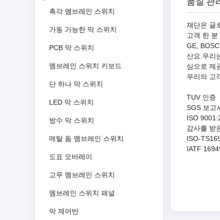
품질 관
촉각 멤브레인 스위치
재단은 글로
가동 가능한 막 스위치
고객 한 
GE, BOSC
PCB 막 스위치
산요.우리는 "
멤브레인 스위치 키보드
심으로 제
우리의 고객
단 하나 막 스위치
TUV 인증
LED 막 스위치
SGS 보고
ISO 9001:
방수 막 스위치
감사를 받
메탈 돔 멤브레인 스위치
ISO-TS16
IATF 1694
도표 오바레이
고무 멤브레인 스위치
멤브레인 스위치 패널
막 제어반