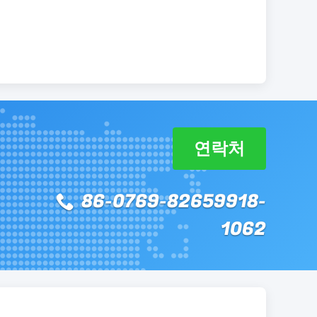
연락처
86-0769-82659918-
1062