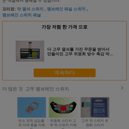
콘 색깔에서 행해질 수 있습니다.
막 열쇠 스위치
멤브레인 패널 스위치
꼬리표:
,
,
멤브레인 스위치 패널
가장 저렴 한 가격 으로
다 고무 열쇠를 가진 주문을 받아서
만들어진 고무 위원회 방수 촉감 막
스위치
계속하다
고무 멤브레인 스위치
더 많은 것
탄소 정제 삽입물
위원회 스티커 고
고무 막 스위치 위
금속 돔 고
과 다색 충돌 키패
무 막 스위치 키패
원회 스티커
위