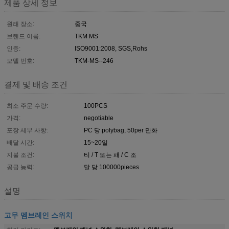
제품 상세 정보
원래 장소:
중국
브랜드 이름:
TKM MS
인증:
ISO9001:2008, SGS,Rohs
모델 번호:
TKM-MS--246
결제 및 배송 조건
최소 주문 수량:
100PCS
가격:
negotiable
포장 세부 사항:
PC 당 polybag, 50per 만화
배달 시간:
15~20일
지불 조건:
티 / T 또는 패 / C 조
공급 능력:
달 당 100000pieces
설명
고무 멤브레인 스위치