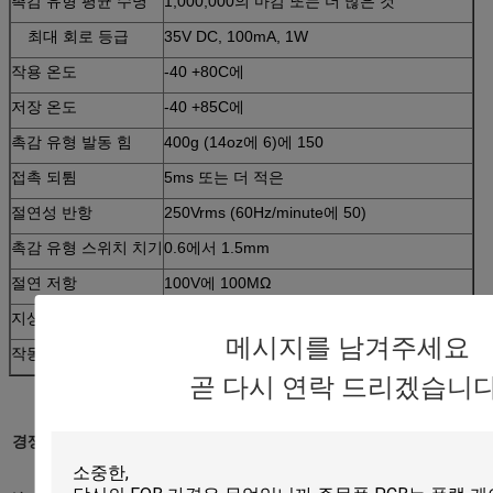
촉감 유형 평균 수명
1,000,000의 마감 또는 더 많은 것
최대 회로 등급
35V DC, 100mA, 1W
작용 온도
-40 +80C에
저장 온도
-40 +85C에
촉감 유형 발동 힘
400g (14oz에 6)에 150
접촉 되튐
5ms 또는 더 적은
절연성 반항
250Vrms (60Hz/minute에 50)
촉감 유형 스위치 치기
0.6에서 1.5mm
절연 저항
100V에 100MΩ
지상 경도
3H 또는 더 많은 것
메시지를 남겨주세요
작동 습도
240 시간 동안 95%RH에 90 (40C에)
곧 다시 연락 드리겠습니다
경쟁 이점