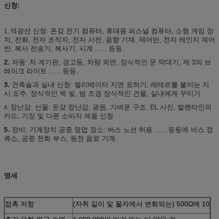
신청:
역광선 신청: 온갖 전기 컴퓨터, 휴대용 퍼스널 컴퓨터, 소형 게임 장
1.
치, 전화, 전자 조직자, 전자 사전, 음향 기재, 제어반, 전자 레인지 제어
반, 복사 전송기, 복사기, 시계 ...... 등등.
2.
자동: 차 계기판, 경고등, 차량 외면, 장식적인 문 막대기, 제 3의 브
레이크 라이트 ...... 등등.
3.
건축술과 실내 신청: 엘리베이터 지면 표하기, 레테르를 붙이는 지
시 도주, 장식적인 벽 빛, 밤 조경 장식적인 건물, 실내에게 꾸미기
장난감, 선물: 온갖 장난감, 광원, 가벼운 구조, EL 사진, 발렌타인의
4.
카드, 기장 및 다른 소비자 제품 신청
5.
장비, 기계장치 공중 영업 장소: 버스 노선 허용 ...... 등등에 버스 정
류소, 공중 전화 부스, 동전 음료 기계.
명세
접촉 저항
(자취 길이 및 물자에서 변화되는) 500Ω에 10