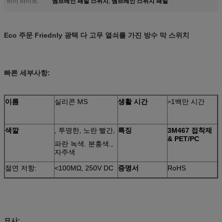
멤브레인 패널 스위치
멤브레인 스위치 패널
하이 라이트:
,
Eco 주문 Friednly 광택 다 고무 열쇠를 가진 방수 막 스위치
빠른 세부사항:
이름
실리콘 MS
생활 시간
1백만 시간
>
색깔
, 투명한, 노란 빨간,
특징
3M467 접착제
& PET/PC
파란 녹색. 분홍색.,
자주색
절연 저항:
<100MΩ, 250V DC
증명서
RoHS
묘사: