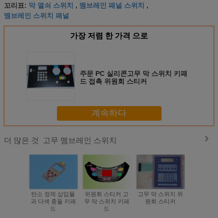
막 열쇠 스위치
멤브레인 패널 스위치
꼬리표:
,
,
멤브레인 스위치 패널
가장 저렴 한 가격 으로
주문 PC 실리콘고무 막 스위치 키패
드 접촉 위원회 스티커
계속하다
고무 멤브레인 스위치
더 많은 것
탄소 정제 삽입물
위원회 스티커 고
고무 막 스위치 위
금속 돔 고
과 다색 충돌 키패
무 막 스위치 키패
원회 스티커
위
드
드