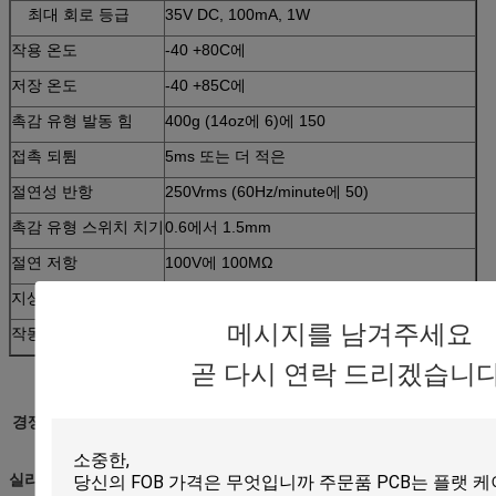
최대 회로 등급
35V DC, 100mA, 1W
작용 온도
-40 +80C에
저장 온도
-40 +85C에
촉감 유형 발동 힘
400g (14oz에 6)에 150
접촉 되튐
5ms 또는 더 적은
절연성 반항
250Vrms (60Hz/minute에 50)
촉감 유형 스위치 치기
0.6에서 1.5mm
절연 저항
100V에 100MΩ
지상 경도
3H 또는 더 많은 것
메시지를 남겨주세요
작동 습도
240 시간 동안 95%RH에 90 (40C에)
곧 다시 연락 드리겠습니다
경쟁 이점
실리콘고무 조형과 키패드