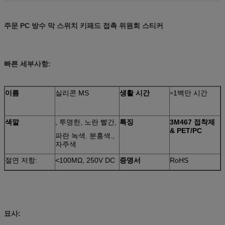
주문 PC 방수 막 스위치 키패드 접촉 위원회 스티커
빠른 세부사항:
이름
실리콘 MS
생활 시간
1백만 시간
>
색깔
, 투명한, 노란 빨간,
특징
3M467 접착제
& PET/PC
파란 녹색. 분홍색.,
자주색
절연 저항:
<100MΩ, 250V DC
증명서
RoHS
묘사: