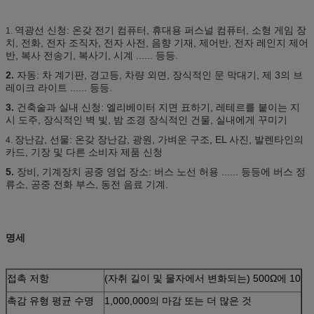
역광선 신청: 온갖 전기 컴퓨터, 휴대용 퍼스널 컴퓨터, 소형 게임 장
1.
치, 전화, 전자 조직자, 전자 사전, 음향 기재, 제어반, 전자 레인지 제어
반, 복사 전송기, 복사기, 시계 ...... 등등.
2.
자동: 차 계기판, 경고등, 차량 외면, 장식적인 문 막대기, 제 3의 브
레이크 라이트 ...... 등등.
3.
건축술과 실내 신청: 엘리베이터 지면 표하기, 레테르를 붙이는 지
시 도주, 장식적인 벽 빛, 밤 조경 장식적인 건물, 실내에게 꾸미기
장난감, 선물: 온갖 장난감, 광원, 가벼운 구조, EL 사진, 발렌타인의
4.
카드, 기장 및 다른 소비자 제품 신청
5.
장비, 기계장치 공중 영업 장소: 버스 노선 허용 ...... 등등에 버스 정
류소, 공중 전화 부스, 동전 음료 기계.
명세
접촉 저항
(자취 길이 및 물자에서 변화되는) 500Ω에 10
촉감 유형 평균 수명
1,000,000의 마감 또는 더 많은 것