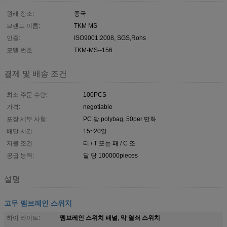
원래 장소:
중국
브랜드 이름:
TKM MS
인증:
ISO9001:2008, SGS,Rohs
모델 번호:
TKM-MS--156
결제 및 배송 조건
최소 주문 수량:
100PCS
가격:
negotiable
포장 세부 사항:
PC 당 polybag, 50per 만화
배달 시간:
15~20일
지불 조건:
티 / T 또는 패 / C 조
공급 능력:
달 당 100000pieces
설명
고무 멤브레인 스위치
멤브레인 스위치 패널
막 열쇠 스위치
하이 라이트:
,