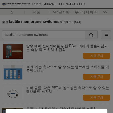
TKM MEMBRANE TECHNOLOGY LTD.
집
제품
VR 전시회
우리에 대하여
>>
tactile membrane switches
품질
supplier.
(474)
방수 에어 컨디셔너를 위한 PC에 의하여 돋을새김되
는 촉감 막 스위치 위원회
지금 문의
16개 키는 촉각으로 알 수 있는 멤브레인 스위치를 이
끌었습니다
지금 문의
커버 필름, 닦은 PET과 엠보싱된 촉각으로 알 수 있는
멤브레인 스위치
지금 문의
흠집방지 ZIF 연결기 감촉식 멤브레인 스위치