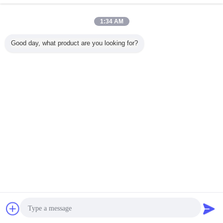
실크스크린 디지털 인쇄 자동화 제어판 촉각 키보드 망
1:34 AM
막 스위치
지금 문의
Good day, what product are you looking for?
4 / 10
언어를 바꾸십시오
Korean
홈
|
About Us
|
Contact Us
|
사이트맵
|
Privacy Policy
탁상용 전망
Copyright © 2014 - 2025 TKM MEMBRANE TECHNOLOGY LTD..
All rights reserved.
잡담
견적 요청