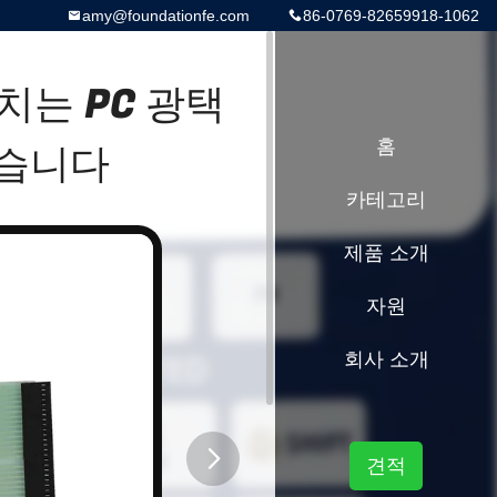
amy@foundationfe.com
86-0769-82659918-1062
치는 PC 광택
었습니다
홈
카테고리
제품 소개
자원
회사 소개
견적