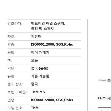
butto
강조하다
멤브레인 패널 스위치
,
촉감 막 스위치
자료
컴퓨터
인증
ISO9001:2008, SGS,Rohs
용법
제어 개폐기
색
모든
기원
중국 (본토)
유형
가동 가능한
주문 촉
원래 장소
중국
브랜드 이름
TKM MS
빠른 세
인증
ISO9001:2008, SGS,Rohs
모델 번호
TKM