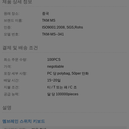
제품 상세 정보
원래 장소:
중국
브랜드 이름:
TKM MS
인증:
ISO9001:2008, SGS,Rohs
모델 번호:
TKM-MS--341
결제 및 배송 조건
최소 주문 수량:
100PCS
가격:
negotiable
포장 세부 사항:
PC 당 polybag, 50per 만화
배달 시간:
15~20일
지불 조건:
티 / T 또는 패 / C 조
공급 능력:
달 당 100000pieces
설명
멤브레인 스위치 키보드