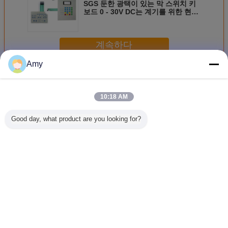
SGS 둔한 광택이 있는 막 스위치 키
보드 0 - 30V DC는 계기를 위한 현재
를 평가했습니다
계속하다
Amy
멤브레인 스위치 키보드
더 많은 것
10:18 AM
Good day, what product are you looking for?
간단한 색깔/단추
촉각으로 알 수 있
주문 막 스위치 키
가동 가능
올려진, 큰 크기 통
는 막 키패드
보드
위치 
제 막 스위치
언어를 바꾸십시오
Korean