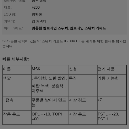
오바레이 색깔:
밝은 회색
재료:
F200
LCD 창:
명확한
커넥터:
암 커넥터
맞춤형 멤브레인 스위치
멤브레인 스위치 키패드
하이 라이트:
,
SGS 둔한 광택이 있는 막 스위치 키보드 0 - 30V DC는 계기를 위한 현재를 평가했
습니다
빠른 세부사항:
이름
MSK
신청
전기 제품
색깔
, 투명한, 노란 빨간,
특징
가동 가능한
파란 녹색. 분홍색.,
자주색
접촉
주문을 받아서 만드
지상 경도
7
>
는
작용 온도
OPL = -10, TOPH
저장 온도
TSTL = -20,
=60
TSTH