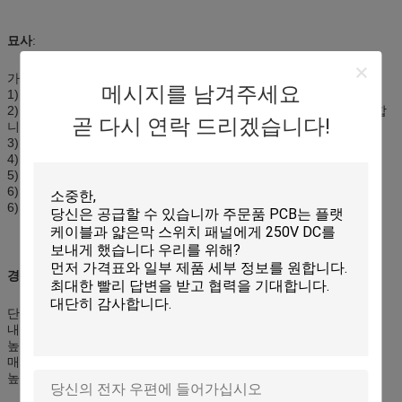
묘사
:
가동 가능한 원격 제어 위원회
메시지를 남겨주세요
1) 주문품 OEM/ODM
2) 정확한 실크 스크린 인쇄 오바레이는 터치스크린 위원회를 추가합
곧 다시 연락 드리겠습니다!
니다
3) 부자 색깔
4) 높은 sensity & 고품질
5) 친절한 환경
6) 완벽한 외면
6) 원료: 애완 동물 필름 overlay+ 접촉 위원회
경쟁 이점:
단단한 착용,
내식성,
높은 투과율,
매끄러운 느낌을 통제하십시오,
높은 신뢰도