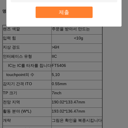
명세
제출
렌즈 색깔
주문을 받아서 만드는
입력 힘
<10g
지상 경도
>6H
인터페이스 유형
IIC
IC는 IC를 타자를 칩니다
FT5406
touchpoint의 수
5,10
감지기 간격 ITO
0.55mm
TP 크기
7inch
전망 지역
190.02*133.47mm
활동 분야 (W*L)
193.02*136.47mm
개략
그림은 확인을 복종시킵니다