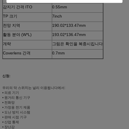
감지기 간격 ITO
0.55mm
TP 크기
7inch
전망 지역
190.02*133.47mm
활동 분야 (W*L)
193.02*136.47mm
개략
그림은 확인을 복종시킵니다
Coverlens 간격
0.7mm
신청:
우리의 막 스위치는 널리 이용됩니다에서:
• 의료 기기
• 원거리 통신 기구
• 전화망
• 가정용 전기 제품
• 도난 방지 시스템
• 판매 시점 기구
• 산업 통제
• 장난감