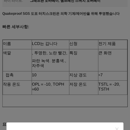
그래프판 오바레이
멤브레인 스위치 오버레이
하이 라이트:
,
Quakeproof SGS 도표 터치스크린은 의학 기계/제어반을 위해 투영했습니다
빠른 세부사항:
이름
LCD는 갑니다
신청
전기 제품
색깔
, 투명한, 노란 빨간,
특징
큰 화면
파란 녹색. 분홍색.,
자주색
접촉
10
지상 경도
7
>
작용 온도
OPL = -10, TOPH
저장 온도
TSTL = -20,
=60
TSTH
묘사
: