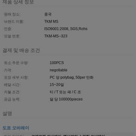
제품 상세 정보
원래 장소:
중국
브랜드 이름:
TKM MS
인증:
ISO9001:2008, SGS,Rohs
모델 번호:
TKM-MS--323
결제 및 배송 조건
최소 주문 수량:
100PCS
가격:
negotiable
포장 세부 사항:
PC 당 polybag, 50per 만화
배달 시간:
15~20일
지불 조건:
티 / T 또는 패 / C 조
공급 능력:
달 당 100000pieces
설명
도표 오바레이