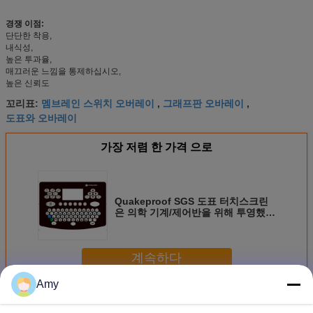
경쟁 이점:
단단한 착용,
내식성,
높은 투과율,
매끄러운 느낌을 통제하십시오,
높은 신뢰도
멤브레인 스위치 오버레이
그래프판 오바레이
꼬리표:
,
,
도표와 오바레이
가장 저렴 한 가격 으로
Quakeproof SGS 도표 터치스크린
은 의학 기계/제어반을 위해 투영했습
니다
계속하다
Amy
도표 오바레이
더 많은 것