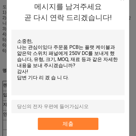
메시지를 남겨주세요
도표 오바레이 위원회
1) 주문품 OEM/ODM
곧 다시 연락 드리겠습니다!
2) 정확한 실크 스크린 인쇄 오바레이는 터치스크린 위원회를 추가합
니다
3) 부자 색깔
4) 높은 sensity & 고품질
5) 친절한 환경
6) 완벽한 외면
6) 원료: 애완 동물 필름 overlay+ 접촉 위원회
명세
렌즈 색깔
검정/백색
입력 힘
<10g
지상 경도
>6H
인터페이스 유형
IIC
제출
IC는 IC를 타자를 칩니다
FT5406
touchpoint의 수
5,10