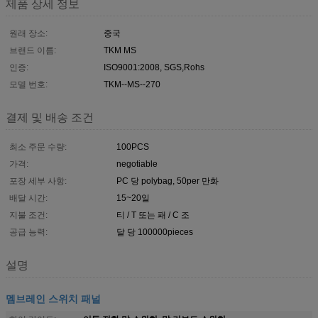
제품 상세 정보
원래 장소:
중국
브랜드 이름:
TKM MS
인증:
ISO9001:2008, SGS,Rohs
모델 번호:
TKM--MS--270
결제 및 배송 조건
최소 주문 수량:
100PCS
가격:
negotiable
포장 세부 사항:
PC 당 polybag, 50per 만화
배달 시간:
15~20일
지불 조건:
티 / T 또는 패 / C 조
공급 능력:
달 당 100000pieces
설명
멤브레인 스위치 패널