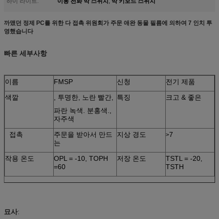
이동 전화 막 스위치
막 키보드 스위치
하이 라이트:
,
까맸던 정제 PC를 위한 다 접촉 위원회가 주문 애완 동물 필름에 의하여 7 인치 투
영했습니다
빠른 세부사항
이름
FMSP
신청
전기 제품
색깔
, 투명한, 노란 빨간,
특징
크고 & 좋은
파란 녹색. 분홍색.,
자주색
접촉
주문을 받아서 만드
지상 경도
7
>
는
작용 온도
OPL = -10, TOPH
저장 온도
TSTL = -20,
=60
TSTH
묘사
: