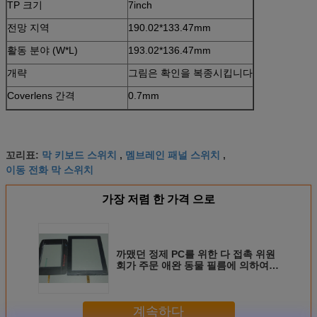
TP 크기
7inch
전망 지역
190.02*133.47mm
활동 분야 (W*L)
193.02*136.47mm
개략
그림은 확인을 복종시킵니다
Coverlens 간격
0.7mm
막 키보드 스위치
멤브레인 패널 스위치
꼬리표:
,
,
이동 전화 막 스위치
가장 저렴 한 가격 으로
까맸던 정제 PC를 위한 다 접촉 위원
회가 주문 애완 동물 필름에 의하여 7
인치 투영했습니다
계속하다