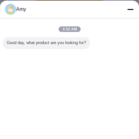
Amy
멤브레인 스위치 패널
더 많은 것
3:32 AM
Good day, what product are you looking for?
애완 동물 막 스위
누름단추식 전쟁
의료 기기/산업 통
흠집방지 Z
치 위원회
막 스위치 위원회
제를 위한 돋을새
기 감촉식
김된 편평한 막 스
인 스
위치 위원회
언어를 바꾸십시오
Korean
홈
|
회사 소개
|
연락처
|
사이트맵
|
Privacy Policy
탁상용 전망
Copyright © 2014 - 2026 TKM MEMBRANE TECHNOLOGY LTD..
All rights reserved.