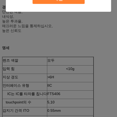
경쟁 이점:
단단한 착용,
내식성,
높은 투과율,
매끄러운 느낌을 통제하십시오,
높은 신뢰도
명세
렌즈 색깔
모두
입력 힘
<10g
지상 경도
>6H
인터페이스 유형
IIC
IC는 IC를 타자를 칩니다
FT5406
touchpoint의 수
5,10
감지기 간격 ITO
0.55mm