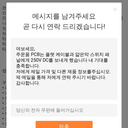
편평한 막 스위치 위원회
1) 주문품 OEM/ODM
메시지를 남겨주세요
2) 정확한 실크 스크린 인쇄 오바레이는 터치스크린 위원회를 추가합
니다
곧 다시 연락 드리겠습니다!
3) 부자 색깔
4) 높은 sensity & 고품질
5) 친절한 환경
6) 완벽한 외면
6) 원료: 애완 동물 필름 overlay+ 접촉 위원회
신청:
우리의 막 스위치는 널리 이용됩니다에서:
• 의료 기기
• 원거리 통신 기구
• 전화망
• 가정용 전기 제품
• 도난 방지 시스템
• 판매 시점 기구
• 산업 통제
• 장난감
제출