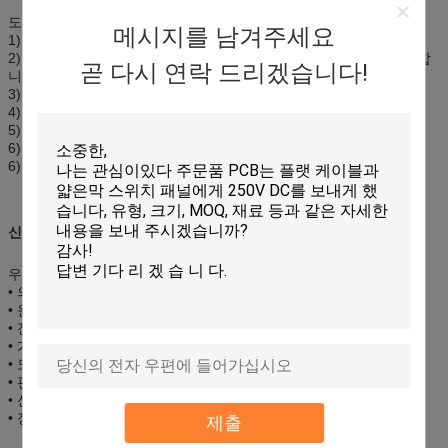
도표 오바레이 위원회
메시지를 남겨주세요
1) 주문품 OEM/ODM
2) 정확한 실크 스크린 인쇄 오바레이는 터치스크린 위원회를 추가합
곧 다시 연락 드리겠습니다!
니다
3) 부자 색깔
4) 높은 sensity & 고품질
5) 친절한 환경
6) 완벽한 외면
6) 원료: 애완 동물 필름 overlay+ 접촉 위원회
신청:
우리의 막 스위치는 널리 이용됩니다에서:
• 의료 기기
• 원거리 통신 기구
• 전화망
• 가정용 전기 제품
• 도난 방지 시스템
• 판매 시점 기구
• 산업 통제
• 장난감
제출