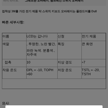
그래프판 오바레이
멤브레인 스위치 오버레이
하이 라이트:
,
접착성 3M를 가진 전기 제품 막 스위치 키보드 오바레이는 폴란드어를 Dull
빠른 세부사항:
이름
LCD는 갑니다
신청
전기 제품
색깔
, 투명한, 노란 빨간,
특징
큰 화면
파란 녹색. 분홍색.,
자주색
접촉
10
지상 경도
7
>
작용 온도
OPL = -10, TOPH
저장 온도
TSTL = -20,
=60
TSTH
묘사
: