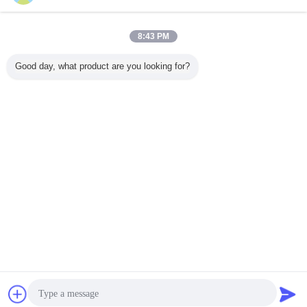
도표 오바레이
더 많은 것
8:43 PM
Good day, what product are you looking for?
주문 제작된 다중-
3M 접착제를 가진
도표 오바레이 막
만화 외관
컬러는 엠보싱된
도표 오바레이
접촉 스위치
바레이, 
버튼과 그래픽 오
한 막 스
버레이에 광택을
레
냅니다
언어를 바꾸십시오
Korean
홈
|
회사 소개
|
연락처
|
사이트맵
|
Privacy Policy
탁상용 전망
Copyright © 2014 - 2026 TKM MEMBRANE TECHNOLOGY LTD..
All rights reserved.
잡담
견적 요청