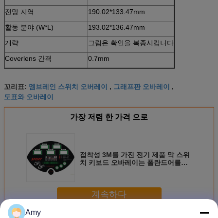
전망 지역
190.02*133.47mm
활동 분야 (W*L)
193.02*136.47mm
개략
그림은 확인을 복종시킵니다
Coverlens 간격
0.7mm
멤브레인 스위치 오버레이
그래프판 오바레이
꼬리표:
,
,
도표와 오바레이
가장 저렴 한 가격 으로
접착성 3M를 가진 전기 제품 막 스위
치 키보드 오바레이는 폴란드어를
Dull
계속하다
Amy