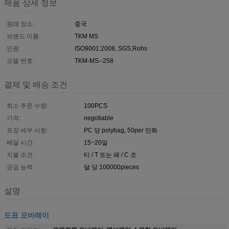
제품 상세 정보
원래 장소:
중국
브랜드 이름:
TKM MS
인증:
ISO9001:2008, SGS,Rohs
모델 번호:
TKM-MS--258
결제 및 배송 조건
최소 주문 수량:
100PCS
가격:
negotiable
포장 세부 사항:
PC 당 polybag, 50per 만화
배달 시간:
15~20일
지불 조건:
티 / T 또는 패 / C 조
공급 능력:
달 당 100000pieces
설명
도표 오바레이