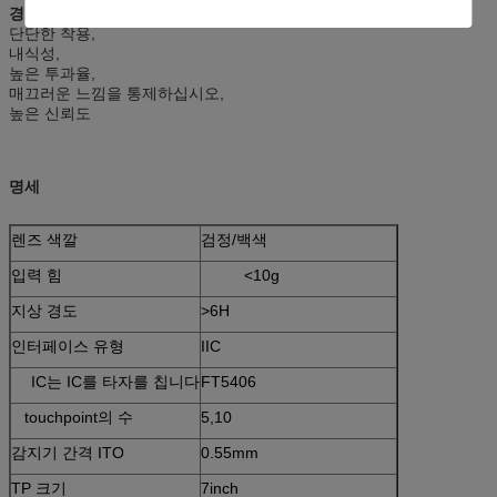
경쟁 이점:
단단한 착용,
내식성,
높은 투과율,
매끄러운 느낌을 통제하십시오,
높은 신뢰도
명세
렌즈 색깔
검정/백색
입력 힘
<10g
지상 경도
>6H
인터페이스 유형
IIC
IC는 IC를 타자를 칩니다
FT5406
touchpoint의 수
5,10
감지기 간격 ITO
0.55mm
TP 크기
7inch