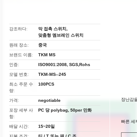
butto
강조하다
막 접촉 스위치
,
맞춤형 멤브레인 스위치
원래 장소
중국
브랜드 이름
TKM MS
인증
ISO9001:2008, SGS,Rohs
모델 번호
TKM-MS--245
최소 주문 수
100PCS
량
장난감을 
가격
negotiable
포장 세부 사
PC 당 polybag, 50per 만화
항
빠른 세
배달 시간
15~20일
지불 조건
티 / T 또는 패 / C 조