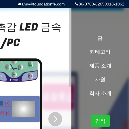
amy@foundationfe.com
86-0769-82659918-1062
감 LED 금속
/PC
홈
카테고리
제품 소개
자원
회사 소개
견적