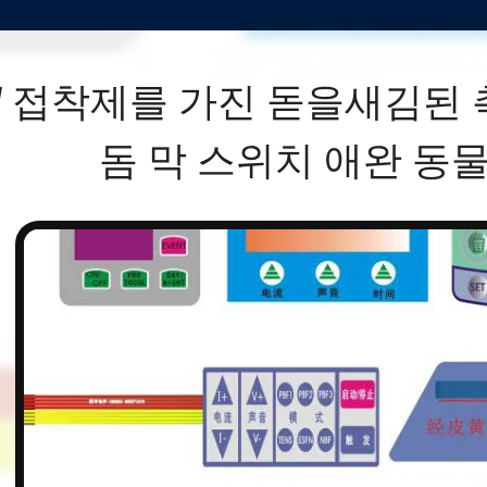
M 접착제를 가진 돋을새김된 촉
돔 막 스위치 애완 동물