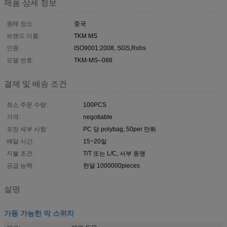
제품 상세 정보
원래 장소:
중국
브랜드 이름:
TKM MS
인증:
ISO9001:2008, SGS,Rohs
모델 번호:
TKM-MS--088
결제 및 배송 조건
최소 주문 수량:
100PCS
가격:
negotiable
포장 세부 사항:
PC 당 polybag, 50per 만화
배달 시간:
15~20일
지불 조건:
T/T 또는 L/C, 서부 동맹
공급 능력:
한달 1000000pieces
설명
가동 가능한 막 스위치