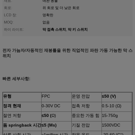
재료:
애완 동물
회로:
위 회로 및 더 낮은 회로
LCD 창:
명확한
MOQ:
없음
막 접촉 스위치
막 키 스위치
하이 라이트:
,
전자 가늠자/자동적인 재봉틀을 위한 직업적인 파란 가동 가능한 막 스
위치
빠른 세부사항:
유형
FPC
운영 전압
≤50 (V)
정격 현재
0-30V DC
접촉 저항
0.5-10 (Ω)
절연 저항
≤50 (
Ω)
중요한 가동 힘
15-750g
돔 springback 시간
≤5 (Ms)
기질 전압
1500VDC
상류 사회 시간
1million 시간
작용 온도
-20-60 (C°)
>