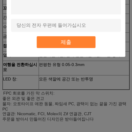
꼬리 flexiblility
180도 내의 어떤 각
간격
0.7mm 이상
수명을 누르기
이상의 800,000 시간
금속 돔
Nicomatic의 도금되는 니켈, 도금되는 금
제출
접촉 되튐
5ms
열쇠
돋을새김하는, 변죽 돋을새김하는, 또는 평지
여행을 전환하십시
편평한 유형 0.05-0.3mm
오
LED 창:
모든 색깔에 공간 또는 반투명
FPC 회로를 가진 막 스위치:
좋은 외관 및 좋은 견고
물자: 오토타이프 애완 동물, 짜임새 PC, 광택이 없는 끝을 가진 광택
PC
연결관: Nicomatic, FCI, Molex의 Zif 연결관, CJT
주문을 받아서 만들어진 디자인은 받아들여집니다