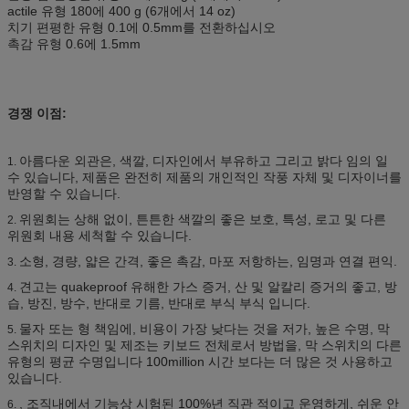
actile 유형 180에 400 g (6개에서 14 oz)
치기 편평한 유형 0.1에 0.5mm를 전환하십시오
촉감 유형 0.6에 1.5mm
경쟁 이점:
아름다운 외관은, 색깔, 디자인에서 부유하고 그리고 밝다 임의 일
1.
수 있습니다, 제품은 완전히 제품의 개인적인 작풍 자체 및 디자이너를
반영할 수 있습니다.
위원회는 상해 없이, 튼튼한 색깔의 좋은 보호, 특성, 로고 및 다른
2.
위원회 내용 세척할 수 있습니다.
소형, 경량, 얇은 간격, 좋은 촉감, 마포 저항하는, 임명과 연결 편익.
3.
견고는 quakeproof 유해한 가스 증거, 산 및 알칼리 증거의 좋고, 방
4.
습, 방진, 방수, 반대로 기름, 반대로 부식 부식 입니다.
물자 또는 형 책임에, 비용이 가장 낮다는 것을 저가, 높은 수명, 막
5.
스위치의 디자인 및 제조는 키보드 전체로서 방법을, 막 스위치의 다른
유형의 평균 수명입니다 100million 시간 보다는 더 많은 것 사용하고
있습니다.
, 조직내에서 기능상 시험된 100%년 직관 적이고 운영하게, 쉬운 안
6.