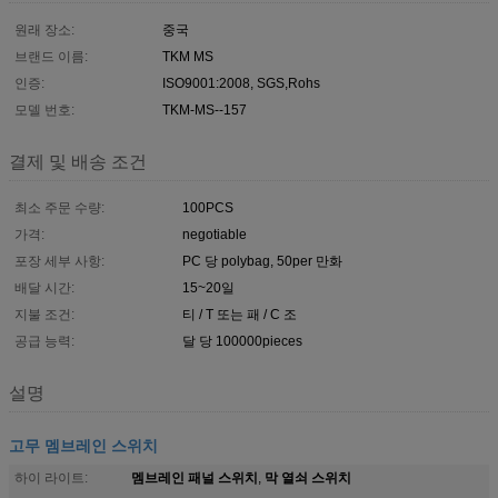
원래 장소:
중국
브랜드 이름:
TKM MS
인증:
ISO9001:2008, SGS,Rohs
모델 번호:
TKM-MS--157
결제 및 배송 조건
최소 주문 수량:
100PCS
가격:
negotiable
포장 세부 사항:
PC 당 polybag, 50per 만화
배달 시간:
15~20일
지불 조건:
티 / T 또는 패 / C 조
공급 능력:
달 당 100000pieces
설명
고무 멤브레인 스위치
멤브레인 패널 스위치
막 열쇠 스위치
하이 라이트:
,