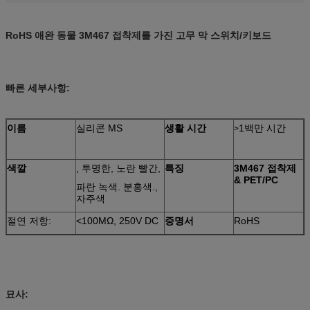
RoHS 애완 동물 3M467 접착제를 가진 고무 막 스위치/키보드
빠른 세부사항:
이름
실리콘 MS
생활 시간
1백만 시간
>
색깔
, 투명한, 노란 빨간,
특징
3M467 접착제
& PET/PC
파란 녹색. 분홍색.,
자주색
절연 저항:
<100MΩ, 250V DC
증명서
RoHS
묘사: