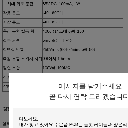
최대 회로 등급
35V DC, 100mA, 1W
작용 온도
-40 +80C에
저장 온도
-40 +85C에
촉감 유형 발동 힘
400g (14oz에 6)에 150
접촉 되튐
5ms 또는 더 적은
절연성 반항
250Vrms (60Hz/minute에 50)
촉감 유형 스위치 치기
0.6에서 1.5mm
절연 저항
100V에 100MΩ
지상 경도
3H 또는 더 많은 것
메시지를 남겨주세요
작동 습도
240 시간 동안 95%RH에 90 (40C에)
곧 다시 연락 드리겠습니다
경쟁 이점
실리콘고무 조형과 키패드