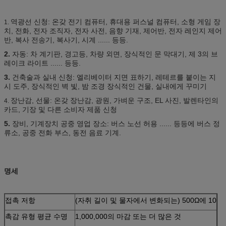
역광선 신청: 온갖 전기 컴퓨터, 휴대용 퍼스널 컴퓨터, 소형 게임 장
1.
치, 전화, 전자 조직자, 전자 사전, 음향 기재, 제어반, 전자 레인지 제어
반, 복사 전송기, 복사기, 시계 ...... 등등.
2.
자동: 차 계기판, 경고등, 차량 외면, 장식적인 문 막대기, 제 3의 브
레이크 라이트 ...... 등등.
3.
건축술과 실내 신청: 엘리베이터 지면 표하기, 레테르를 붙이는 지
시 도주, 장식적인 벽 빛, 밤 조경 장식적인 건물, 실내에게 꾸미기
장난감, 선물: 온갖 장난감, 광원, 가벼운 구조, EL 사진, 발렌타인의
4.
카드, 기장 및 다른 소비자 제품 신청
5.
장비, 기계장치 공중 영업 장소: 버스 노선 허용 ...... 등등에 버스 정
류소, 공중 전화 부스, 동전 음료 기계.
명세
접촉 저항
(자취 길이 및 물자에서 변화되는) 500Ω에 10
촉감 유형 평균 수명
1,000,000의 마감 또는 더 많은 것