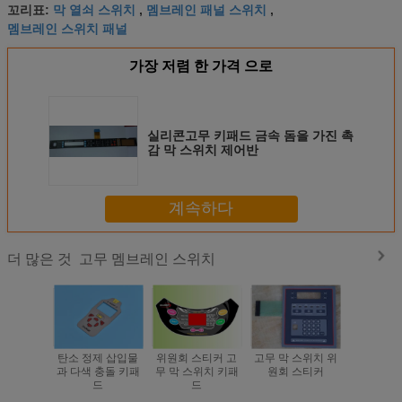
막 열쇠 스위치
멤브레인 패널 스위치
꼬리표:
,
,
멤브레인 스위치 패널
가장 저렴 한 가격 으로
실리콘고무 키패드 금속 돔을 가진 촉
감 막 스위치 제어반
계속하다
고무 멤브레인 스위치
더 많은 것
탄소 정제 삽입물
위원회 스티커 고
고무 막 스위치 위
금속 돔 고
과 다색 충돌 키패
무 막 스위치 키패
원회 스티커
위
드
드