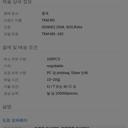
제품 상세 정보
원래 장소:
중국
브랜드 이름:
TKM MS
인증:
ISO9001:2008, SGS,Rohs
모델 번호:
TKM-MS--183
결제 및 배송 조건
최소 주문 수량:
100PCS
가격:
negotiable
포장 세부 사항:
PC 당 polybag, 50per 만화
배달 시간:
15~20일
지불 조건:
티 / T 또는 패 / C 조
공급 능력:
달 당 100000pieces
설명
도표 오바레이