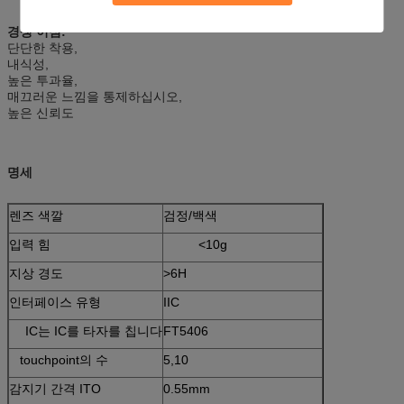
경쟁 이점:
단단한 착용,
내식성,
높은 투과율,
매끄러운 느낌을 통제하십시오,
높은 신뢰도
명세
렌즈 색깔
검정/백색
입력 힘
<10g
지상 경도
>6H
인터페이스 유형
IIC
IC는 IC를 타자를 칩니다
FT5406
touchpoint의 수
5,10
감지기 간격 ITO
0.55mm