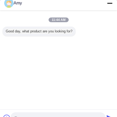
Amy
도표 오바레이
더 많은 것
11:44 AM
Good day, what product are you looking for?
주문 제작된 다중-
3M 접착제를 가진
도표 오바레이 막
만화 외관
컬러는 엠보싱된
도표 오바레이
접촉 스위치
바레이, 
버튼과 그래픽 오
한 막 스
버레이에 광택을
레
냅니다
언어를 바꾸십시오
Korean
홈
|
회사 소개
|
연락처
|
사이트맵
|
Privacy Policy
탁상용 전망
Copyright © 2014 - 2026 TKM MEMBRANE TECHNOLOGY LTD..
All rights reserved.