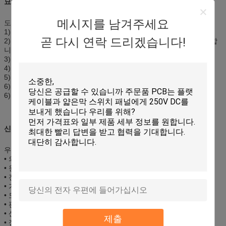
묘사
:
메시지를 남겨주세요
도표 오바레이 위원회
1) 주문품 OEM/ODM
곧 다시 연락 드리겠습니다!
2) 정확한 실크 스크린 인쇄 오바레이는 터치스크린 위원회를 추가합
니다
3) 부자 색깔
4) 높은 sensity & 고품질
5) 친절한 환경
6) 완벽한 외면
6) 원료: 애완 동물 필름 overlay+ 접촉 위원회
신청:
우리의 막 스위치는 널리 이용됩니다에서:
• 의료 기기
• 원거리 통신 기구
• 전화망
• 가정용 전기 제품
• 도난 방지 시스템
• 판매 시점 기구
• 산업 통제
제출
• 장난감