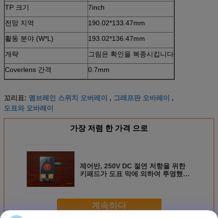
TP 크기
7inch
전망 지역
190.02*133.47mm
활동 분야 (W*L)
193.02*136.47mm
개략
그림은 확인을 복종시킵니다
Coverlens 간격
0.7mm
멤브레인 스위치 오버레이
그래프판 오바레이
꼬리표:
,
,
도표와 오바레이
가장 저렴 한 가격 으로
제어반, 250V DC 절연 저항을 위한
키패드가 도표 막에 의하여 투영했습
니다
계속하다