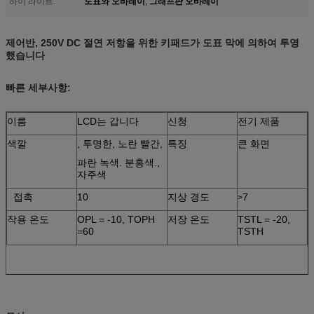
도표와 오바레이
그래프판 오바레이
하이 라이트:
,
제어반, 250V DC 절연 저항을 위한 키패드가 도표 막에 의하여 투영
했습니다
빠른 세부사항:
이름
LCD는 갑니다
신청
전기 제품
색깔
, 투명한, 노란 빨간,
특징
큰 화면
파란 녹색. 분홍색.,
자주색
접촉
10
지상 경도
7
>
작용 온도
OPL = -10, TOPH
저장 온도
TSTL = -20,
=60
TSTH