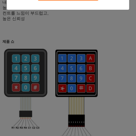
내식성,
높은 투과율,
컨트롤 느낌이 부드럽고,
높은 신뢰성
제품 쇼