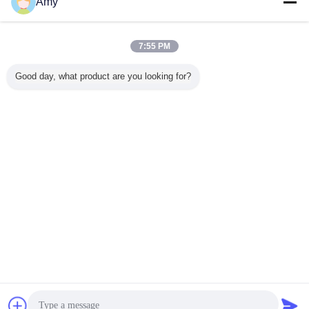
Amy
막 제어반
더 많은 것
7:55 PM
Good day, what product are you looking for?
G G 높은 습도 환
산업용 전기 제품
산업용 전기제품에
산업용 
경의 막 제어 스위
용 방수 G+F 멤브
대한 사용자 정의
멤브레인 
치 보드
레인 제어 패널
가능한 망막 제어
널
판
언어를 바꾸십시오
Korean
홈
|
회사 소개
|
연락처
|
사이트맵
|
Privacy Policy
탁상용 전망
Copyright © 2014 - 2026 TKM MEMBRANE TECHNOLOGY LTD..
All rights reserved.
잡담
견적 요청