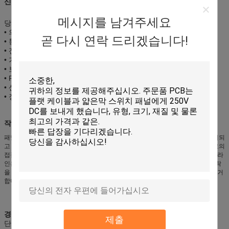
신청:
메시지를 남겨주세요
당사의 멤브레인 스위치는 다음에서 널리 사용됩니다.
• 의료 장비
곧 다시 연락 드리겠습니다!
• 통신 기기
• 전화 시스템
• 가전 제품
• 보안 시스템
• POS 장치
• 산업 제어
• 장난감
작동 원리:
패널을 누르지 않으면 필름 스위치가 정상 상태에 있고 상단 및 하단 접점이 분리되
고 절연 층이 상단 및 하단 라인에서 절연 역할을합니다.패널을 누르면 상부 회로의
접점이 아래쪽으로 변형되고 라인이 하부 라인과 합쳐져 라인이 켜지고 도통 후 라
인은 신호를 외부 연결 장치(기판)로 보내지며, 해당 기능을 달성하기 위해;손가락
을 떼면 상부 회로 접점이 다시 튀어오르고 회로가 끊어지며 루프가 신호를 트리거
합니다.
경쟁 우위:
제출
단단한 마모,