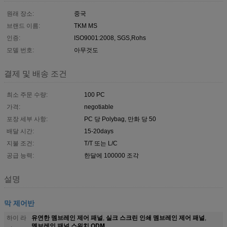
원래 장소:
중국
브랜드 이름:
TKM MS
인증:
ISO9001:2008, SGS,Rohs
모델 번호:
아무것도
결제 및 배송 조건
최소 주문 수량:
100 PC
가격:
negotiable
포장 세부 사항:
PC 당 Polybag, 만화 당 50
배달 시간:
15-20days
지불 조건:
T/T 또는 L/C
공급 능력:
한달에 100000 조각
설명
막 제어반
유연한 멤브레인 제어 패널
실크 스크린 인쇄 멤브레인 제어 패널
하이 라
,
,
멤브레인 패널 스위치 ODM